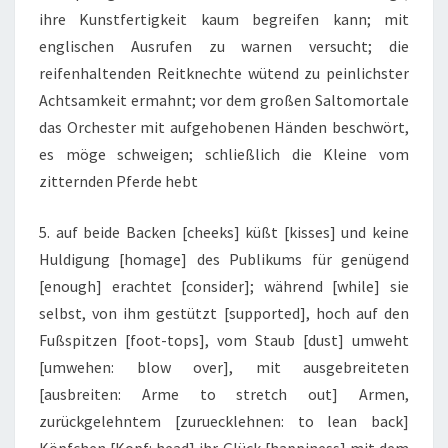
ihre Kunstfertigkeit kaum begreifen kann; mit
englischen Ausrufen zu warnen versucht; die
reifenhaltenden Reitknechte wütend zu peinlichster
Achtsamkeit ermahnt; vor dem großen Saltomortale
das Orchester mit aufgehobenen Händen beschwört,
es möge schweigen; schließlich die Kleine vom
zitternden Pferde hebt
5. auf beide Backen [cheeks] küßt [kisses] und keine
Huldigung [homage] des Publikums für genügend
[enough] erachtet [consider]; während [while] sie
selbst, von ihm gestützt [supported], hoch auf den
Fußspitzen [foot-tops], vom Staub [dust] umweht
[umwehen: blow over], mit ausgebreiteten
[ausbreiten: Arme to stretch out] Armen,
zurückgelehntem [zuruecklehnen: to lean back]