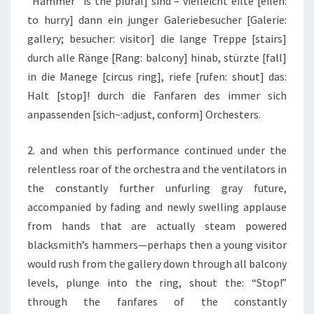
“Hämmer” is the plural] sind – vielleicht eilte [eilen:
to hurry] dann ein junger Galeriebesucher [Galerie:
gallery; besucher: visitor] die lange Treppe [stairs]
durch alle Ränge [Rang: balcony] hinab, stürzte [fall]
in die Manege [circus ring], riefe [rufen: shout] das:
Halt [stop]! durch die Fanfaren des immer sich
anpassenden [sich~:adjust, conform] Orchesters.
2. and when this performance continued under the
relentless roar of the orchestra and the ventilators in
the constantly further unfurling gray future,
accompanied by fading and newly swelling applause
from hands that are actually steam powered
blacksmith’s hammers—perhaps then a young visitor
would rush from the gallery down through all balcony
levels, plunge into the ring, shout the: “Stop!”
through the fanfares of the constantly