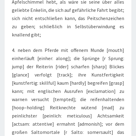
Apfelschimmel hebt, als wäre sie seine über alles
geliebte Enkelin, die sich auf gefährliche Fahrt begibt;
sich nicht entschließen kann, das Peitschenzeichen
zu geben; schließlich in Selbstüberwindung es
knallend gibt;
4. neben dem Pferde mit offenem Munde [mouth]
einherläuft [einher: along]; die Sprünge [r Sprung:
jump] der Reiterin [rider] scharfen [sharp] Blickes
[glance] verfolgt [track]; ihre Kunstfertigkeit
[kunstfertig: skillful] kaum [hardly] begreifen [grasp]
kann; mit englischen Ausrufen [exclamation] zu
warnen versucht [tempted]; die reifenhaltenden
[hoop–holding] Reitknechte wütend [mad] zu
peinlichster [peinlich: meticulous] Achtsamkeit
[actsam: attentive] ermahnt [admonish]; vor dem
großen Saltomortale [r Salto: somersault] das