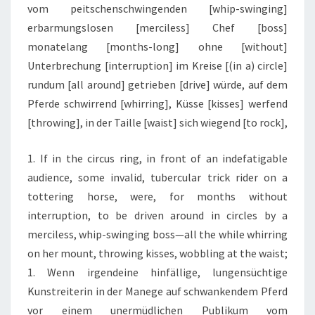
vom peitschenschwingenden [whip-swinging]
erbarmungslosen [merciless] Chef [boss]
monatelang [months-long] ohne [without]
Unterbrechung [interruption] im Kreise [(in a) circle]
rundum [all around] getrieben [drive] würde, auf dem
Pferde schwirrend [whirring], Küsse [kisses] werfend
[throwing], in der Taille [waist] sich wiegend [to rock],
1. If in the circus ring, in front of an indefatigable
audience, some invalid, tubercular trick rider on a
tottering horse, were, for months without
interruption, to be driven around in circles by a
merciless, whip-swinging boss—all the while whirring
on her mount, throwing kisses, wobbling at the waist;
1. Wenn irgendeine hinfällige, lungensüchtige
Kunstreiterin in der Manege auf schwankendem Pferd
vor einem unermüdlichen Publikum vom