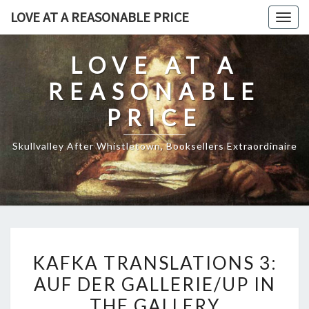
Skip
LOVE AT A REASONABLE PRICE
Togg
to
navig
content
LOVE AT A
REASONABLE
PRICE
Skullvalley After Whistletown, Booksellers Extraordinaire
KAFKA
KAFKA TRANSLATIONS 3:
TRANSLATIONS
AUF DER GALLERIE/UP IN
3:
THE GALLERY
AUF