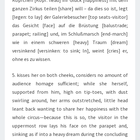
Köpfchen [Kopf: head] ihr Glück [happiness] mit dem
ganzen Zirkus teilen [share] will – da dies so ist, legt
[legen: to lay] der Galeriebesucher [top seats-visitor]
das Gesicht [face] auf die Brüstung [balustrade;
parapet; railing] und, im Schlußmarsch [end-march]
wie in einem schweren [heavy] Traum [dream]
versinkend [versinken: to sink; ln], weint [cries] er,
ohne es zu wissen.
5. kisses her on both cheeks, considers no amount of
audience homage sufficient; while she herself,
supported from him, high on tip-toes, with dust
swirling around, her arms outstretched, little head
leant back wanting to share her happiness with the
whole circus—because this is so, the visitor in the
uppermost row lays his face on the parapet and,
sinking as if into a heavy dream during the concluding