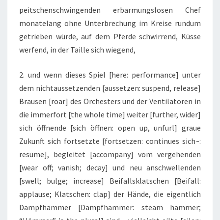
peitschenschwingenden erbarmungslosen Chef
monatelang ohne Unterbrechung im Kreise rundum
getrieben würde, auf dem Pferde schwirrend, Küsse
werfend, in der Taille sich wiegend,
2. und wenn dieses Spiel [here: performance] unter
dem nichtaussetzenden [aussetzen: suspend, release]
Brausen [roar] des Orchesters und der Ventilatoren in
die immerfort [the whole time] weiter [further, wider]
sich öffnende [sich öffnen: open up, unfurl] graue
Zukunft sich fortsetzte [fortsetzen: continues sich~:
resume], begleitet [accompany] vom vergehenden
[wear off; vanish; decay] und neu anschwellenden
[swell; bulge; increase] Beifallsklatschen [Beifall:
applause; Klatschen: clap] der Hände, die eigentlich
Dampfhämmer [Dampfhammer: steam hammer;