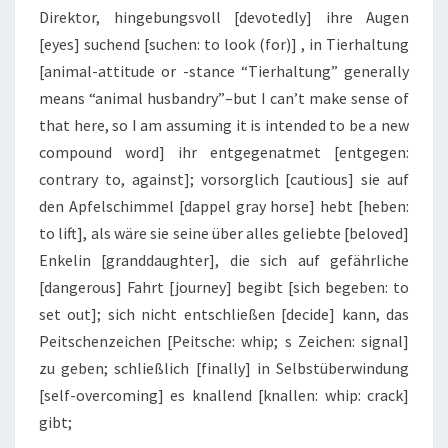
Direktor, hingebungsvoll [devotedly] ihre Augen
[eyes] suchend [suchen: to look (for)] , in Tierhaltung
[animal-attitude or -stance “Tierhaltung” generally
means “animal husbandry”–but I can’t make sense of
that here, so I am assuming it is intended to be a new
compound word] ihr entgegenatmet [entgegen:
contrary to, against]; vorsorglich [cautious] sie auf
den Apfelschimmel [dappel gray horse] hebt [heben:
to lift], als wäre sie seine über alles geliebte [beloved]
Enkelin [granddaughter], die sich auf gefährliche
[dangerous] Fahrt [journey] begibt [sich begeben: to
set out]; sich nicht entschließen [decide] kann, das
Peitschenzeichen [Peitsche: whip; s Zeichen: signal]
zu geben; schließlich [finally] in Selbstüberwindung
[self-overcoming] es knallend [knallen: whip: crack]
gibt;