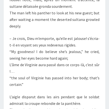
sultane délaissée gronda sourdement.
The man left his panther to look at his new guest; but
after waiting a moment the deserted sultana growled
deeply.
– Je crois, Dieu m’emporte, qu’elle est jalouse! s’écria-
t-il en voyant ses yeux redevenus rigides.
“My goodness! I do believe she’s jealous,” he cried,
seeing her eyes become hard again;
L’âme de Virginie aura passé dans ce corps-là, c’est sûr
!…
“the soul of Virginie has passed into her body; that’s
certain.”
L’aigle disparut dans les airs pendant que le soldat
admirait la croupe rebondie de la panthère.