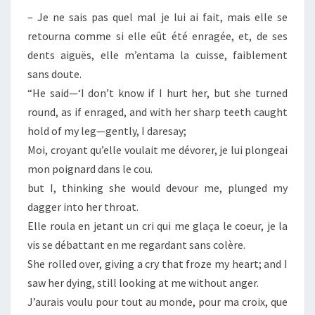
– Je ne sais pas quel mal je lui ai fait, mais elle se
retourna comme si elle eût été enragée, et, de ses
dents aiguës, elle m’entama la cuisse, faiblement
sans doute.
“He said—‘I don’t know if I hurt her, but she turned
round, as if enraged, and with her sharp teeth caught
hold of my leg—gently, I daresay;
Moi, croyant qu’elle voulait me dévorer, je lui plongeai
mon poignard dans le cou.
but I, thinking she would devour me, plunged my
dagger into her throat.
Elle roula en jetant un cri qui me glaça le coeur, je la
vis se débattant en me regardant sans colère.
She rolled over, giving a cry that froze my heart; and I
saw her dying, still looking at me without anger.
J’aurais voulu pour tout au monde, pour ma croix, que