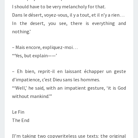
I should have to be very melancholy for that.
Dans le désert, voyez-vous, il y a tout, et il n’y a rien…
In the desert, you see, there is everything and
nothing.’
– Mais encore, expliquez-moi…
“‘Yes, but explain——’
– Eh bien, reprit-il en laissant échapper un geste
d’impatience, c’est Dieu sans les hommes.
“‘Well,’ he said, with an impatient gesture, ‘it is God
without mankind.’”
Le Fin
The End
[I’m taking two copywriteless use texts: the original