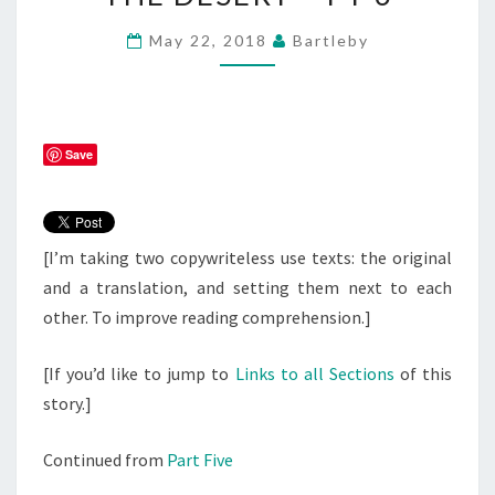
DESERT
May 22, 2018
Bartleby
/
A
PASSION
IN
Save
THE
DESERT
–
[I’m taking two copywriteless use texts: the original
PT
and a translation, and setting them next to each
6
other. To improve reading comprehension.]
[If you’d like to jump to
Links to all Sections
of this
story.]
Continued from
Part Five