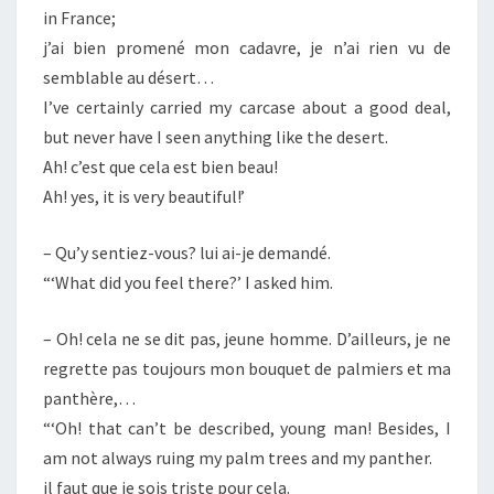
in France;
j’ai bien promené mon cadavre, je n’ai rien vu de
semblable au désert…
I’ve certainly carried my carcase about a good deal,
but never have I seen anything like the desert.
Ah! c’est que cela est bien beau!
Ah! yes, it is very beautiful!’
– Qu’y sentiez-vous? lui ai-je demandé.
“‘What did you feel there?’ I asked him.
– Oh! cela ne se dit pas, jeune homme. D’ailleurs, je ne
regrette pas toujours mon bouquet de palmiers et ma
panthère,…
“‘Oh! that can’t be described, young man! Besides, I
am not always ruing my palm trees and my panther.
il faut que je sois triste pour cela.