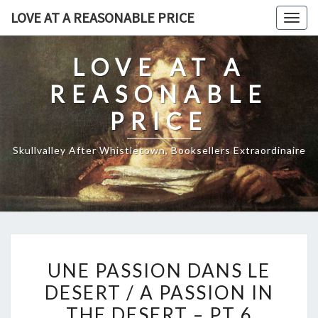
Skip
LOVE AT A REASONABLE PRICE
Togg
to
navig
content
LOVE AT A
REASONABLE
PRICE
Skullvalley After Whistletown, Booksellers Extraordinaire
UNE
UNE PASSION DANS LE
PASSION
DESERT / A PASSION IN
DANS
THE DESERT – PT 6
LE