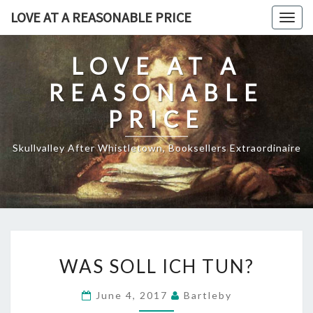
Skip
LOVE AT A REASONABLE PRICE
Togg
to
navig
content
LOVE AT A
REASONABLE
PRICE
Skullvalley After Whistletown, Booksellers Extraordinaire
WAS
WAS SOLL ICH TUN?
SOLL
ICH
June 4, 2017
Bartleby
TUN?