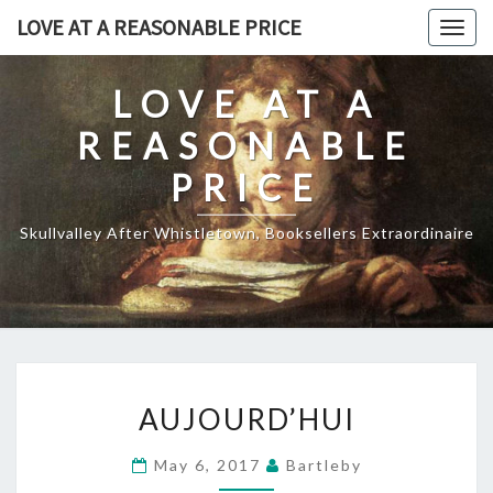
Skip
LOVE AT A REASONABLE PRICE
Togg
to
navig
content
LOVE AT A
REASONABLE
PRICE
Skullvalley After Whistletown, Booksellers Extraordinaire
AUJOURD’HUI
AUJOURD’HUI
May 6, 2017
Bartleby