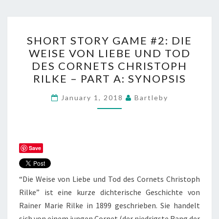
SHORT
SHORT STORY GAME #2: DIE
STORY
WEISE VON LIEBE UND TOD
GAME
DES CORNETS CHRISTOPH
#2:
RILKE – PART A: SYNOPSIS
DIE
WEISE
January 1, 2018
Bartleby
VON
LIEBE
UND
Save
TOD
DES
CORNETS
“Die Weise von Liebe und Tod des Cornets Christoph
CHRISTOPH
Rilke” ist eine kurze dichterische Geschichte von
RILKE
Rainer Marie Rilke in 1899 geschrieben. Sie handelt
–
sich von einem jungen Cornet (der niedrigste Rang der